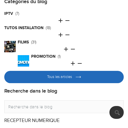
Catégories du blog
IPTV
(7)


TUTOS INSTALATION
(18)


FILMS
(31)


PROMOTION
(1)


Tous les articles
Recherche dans le blog
RECEPTEUR NUMERIQUE