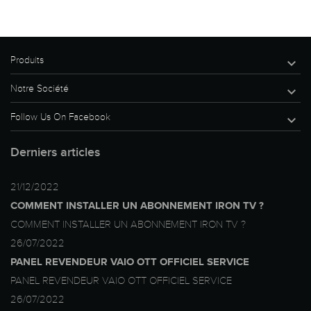
Produits

Notre Société

Follow Us On Facebook

Derniers articles
21/12/2022
COMMENT INSTALLER UN ABONNEMENT IRON TV ?
COMMENT INSTALLER UN ABONNEMENT IRON TV ?
26/07/2022
PANEL REVENDEUR VAIO OTT OFFICIEL SERVICE
PANEL REVENDEUR VAIO OTT OFFICIEL SERVICE
26/07/2022