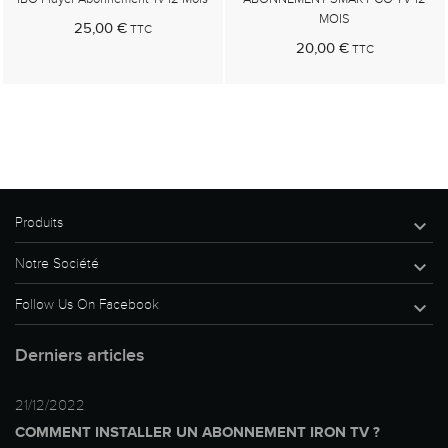
MOIS
25,00 €
TTC
20,00 €
TTC
Au panier
Au panier
Produits

Notre Société

Follow Us On Facebook

Derniers articles
21/12/2022
COMMENT INSTALLER UN ABONNEMENT IRON TV ?