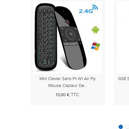
Air Fly
GSE SMART ABONNEMENT TSIPTV
Abo
..
12 MOIS
TTC
23,00 €
 panier
Au panier