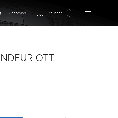
Connexion
Your cart
0
5
Blog
ENDEUR OTT