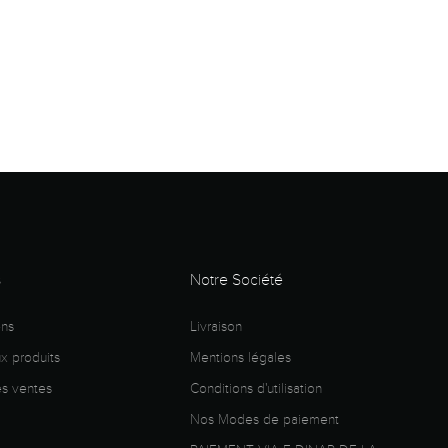
s
Notre Société
ons
Livraison
 produits
Mentions légales
es ventes
Conditions d'utilisation
Nos Modes de paiement