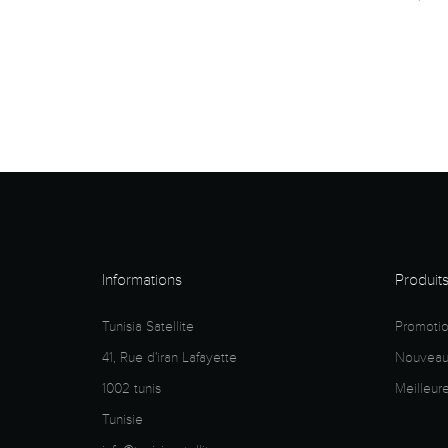
Informations
Produit
Tunisia Satellite
Promoti
41, Rue d'iran Lafayette
Nouveaux
1002 tunis
Meilleur
Tunisie