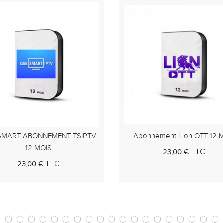
nnement Lion OTT 12 Mois
Smart Pro Abonnement TV - 
15 Mois
TTC
23,00 €
TTC
19,00 €
Au panier
Au pan