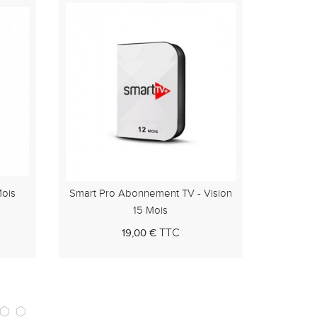
Vision
PANEL REVENDEUR ORCA PRO
ABONN
PLUS
TTC
220,00 €
ier
Au panier