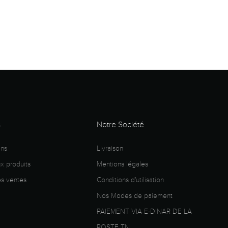
s
Notre Société
ons
Livraison
 produits
Mentions légales
es ventes
Conditions d'utilisation
Nos Modes de paiement
PAIEMENT VIA E-DINAR DE LA
POSTE TN