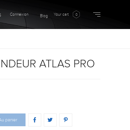
Connexion
Your cart
0
5
Blog
ENDEUR ATLAS PRO
Au panier