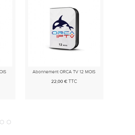
MOIS
SAM TV PRO Abonnement 12 MOIS
TET
TTC
20,00 €
ier
Au panier