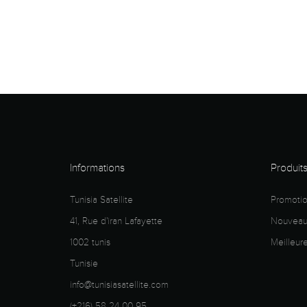
Informations
Produit
Tunisia Satellite
Promoti
41, Rue d'iran Lafayette
Nouveaux
1002 tunis
Meilleur
Tunisie
info@tunisiasatellite.com
(+216) 58 24 00 95