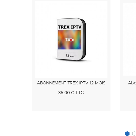
12 MOIS
Abonnement Strong 4k 12 Mois
ABO
TTC
29,00 €
 panier
Au panier