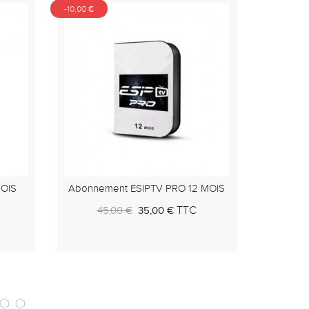
 MOIS
SAM TV PRO Abonnement 12 MOIS
PANE
TTC
20,00 €
ier
Au panier