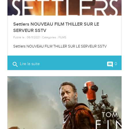
Settlers NOUVEAU FILM THILLER SUR LE
SERVEUR SSTV
Publié le : 06/11/2021 | Catégories :
FILMS
Settlers NOUVEAU FILM THILLER SUR LE SERVEUR SSTV
search
comment
Lire la suite
0