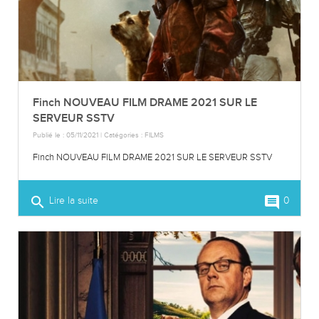
Finch NOUVEAU FILM DRAME 2021 SUR LE
SERVEUR SSTV
Publié le : 05/11/2021 | Catégories :
FILMS
Finch NOUVEAU FILM DRAME 2021 SUR LE SERVEUR SSTV
search
comment
Lire la suite
0