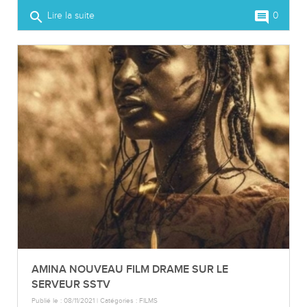
search
comment
Lire la suite
0
AMINA NOUVEAU FILM DRAME SUR LE
SERVEUR SSTV
Publié le : 08/11/2021 | Catégories :
FILMS