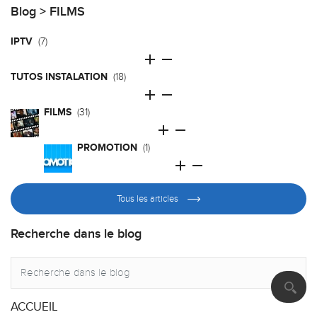
Blog
> FILMS
IPTV
(7)


TUTOS INSTALATION
(18)


FILMS
(31)


PROMOTION
(1)


Tous les articles
Recherche dans le blog
ACCUEIL