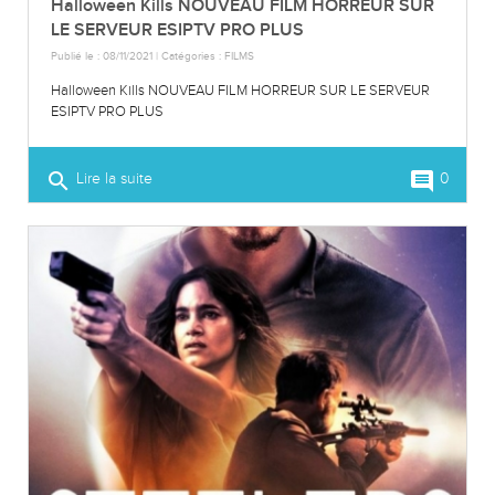
Halloween Kills NOUVEAU FILM HORREUR SUR
LE SERVEUR ESIPTV PRO PLUS
Publié le : 08/11/2021 | Catégories :
FILMS
Halloween Kills NOUVEAU FILM HORREUR SUR LE SERVEUR
ESIPTV PRO PLUS
search
comment
Lire la suite
0