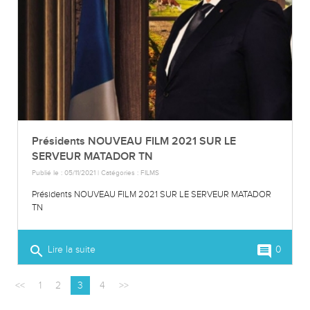
Présidents NOUVEAU FILM 2021 SUR LE
SERVEUR MATADOR TN
Publié le : 05/11/2021 | Catégories :
FILMS
Présidents NOUVEAU FILM 2021 SUR LE SERVEUR MATADOR
TN
search
comment
Lire la suite
0
<<
1
2
3
4
>>