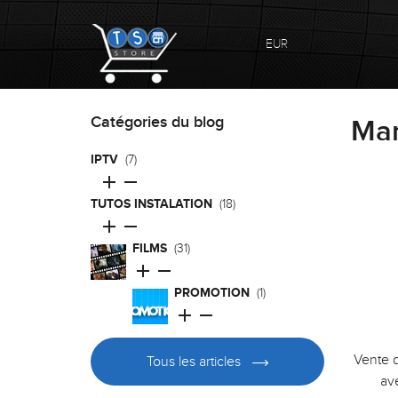
EUR
Catégories du blog
Ma
IPTV
(7)


TUTOS INSTALATION
(18)


FILMS
(31)


PROMOTION
(1)


Vente 
Tous les articles
av