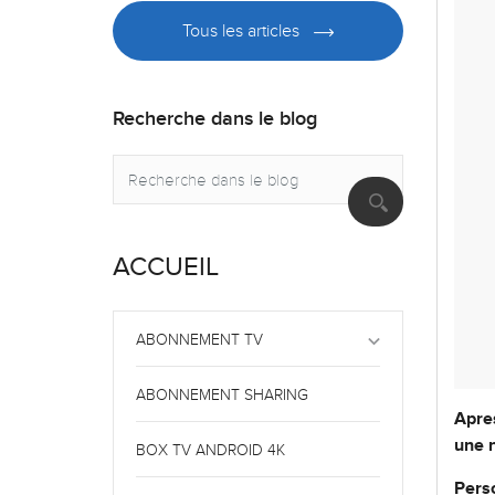
Tous les articles
Recherche dans le blog
ACCUEIL
keyboard_arrow_down
ABONNEMENT TV
ABONNEMENT SHARING
Apres
une n
BOX TV ANDROID 4K
Perso