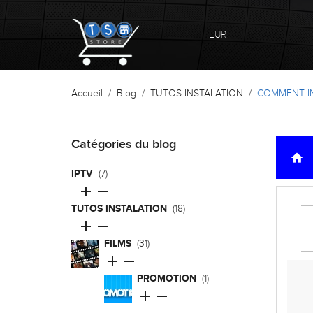
EUR
Accueil
Blog
TUTOS INSTALATION
COMMENT IN
Catégories du blog
home
IPTV
(7)


TUTOS INSTALATION
(18)


FILMS
(31)


PROMOTION
(1)

