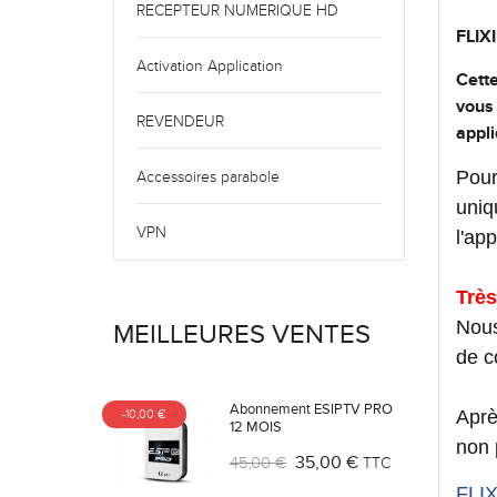
RECEPTEUR NUMERIQUE HD
FLIXI
Activation Application
Cette
vous 
REVENDEUR
appli
Pour
Accessoires parabole
uniq
VPN
l'app
Très
Nous
MEILLEURES VENTES
de c
Abonnement ESIPTV PRO
Aprè
-10,00 €
12 MOIS
non 
35,00 €
45,00 €
TTC
FLIX