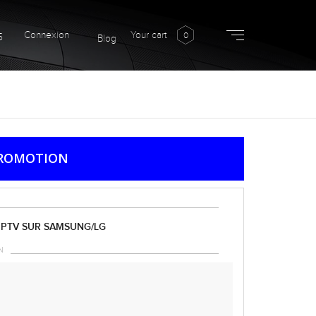
Connexion
Your cart
0
5
Blog
ROMOTION
IPTV SUR SAMSUNG/LG
N